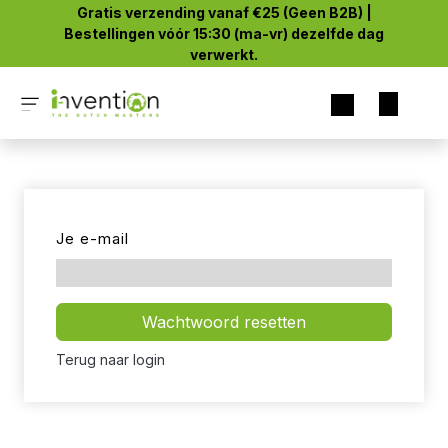
Overslaan naar inhoud
Gratis verzending vanaf €25 (Geen B2B) |
Bestellingen vóór 15:30 (ma-vr) dezelfde dag
verwerkt.
Je e-mail
Wachtwoord resetten
Terug naar login